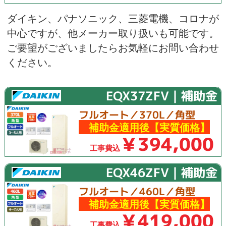
ダイキン
、
パナソニック
、
三菱電機
、
コロナ
が
中心ですが、他メーカー取り扱いも可能です。
ご要望がございましたらお気軽にお問い合わせ
ください。
EQX37ZFV｜補助金
フルオート／370L／角型
補助金適用後【実質価格】
￥394,000
工事費込
EQX46ZFV｜補助金
フルオート／460L／角型
補助金適用後【実質価格】
￥419,000
工事費込