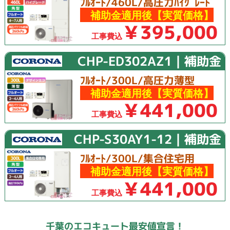
ﾌﾙｵｰﾄ/460L/高圧力ﾊｲｸﾞﾚｰﾄﾞ
補助金適用後【実質価格】
￥395,000
工事費込
CHP-ED302AZ1｜補助金
ﾌﾙｵｰﾄ/300L/高圧力薄型
補助金適用後【実質価格】
￥441,000
工事費込
CHP-S30AY1-12｜補助金
ﾌﾙｵｰﾄ/300L/集合住宅用
補助金適用後【実質価格】
￥441,000
工事費込
千葉のエコキュート最安値宣言！