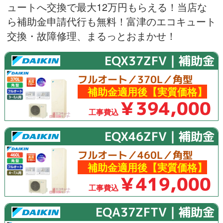
ュートへ交換で最大12万円もらえる！当店な
ら補助金申請代行も無料！富津のエコキュート
交換・故障修理、まるっとおまかせ！
EQX37ZFV｜補助金
フルオート／370L／角型
補助金適用後【実質価格】
￥394,000
工事費込
EQX46ZFV｜補助金
フルオート／460L／角型
補助金適用後【実質価格】
￥419,000
工事費込
EQA37ZFTV｜補助金