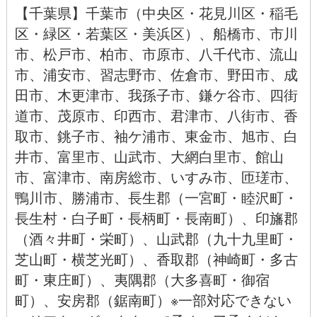
【
千葉県
】千葉市（
中央区
・
花見川区
・
稲毛
区
・
緑区
・
若葉区
・
美浜区
）、
船橋市
、
市川
市
、
松戸市
、
柏市
、
市原市
、
八千代市
、
流山
市
、
浦安市
、
習志野市
、
佐倉市
、
野田市
、
成
田市
、
木更津市
、
我孫子市
、
鎌ケ谷市
、
四街
道市
、
茂原市
、
印西市
、
君津市
、
八街市
、
香
取市
、
銚子市
、
袖ケ浦市、
東金市
、
旭市
、
白
井市
、
富里市
、
山武市
、
大網白里市
、
館山
市
、
富津市
、
南房総市
、
いすみ市
、
匝瑳市
、
鴨川市
、
勝浦市
、長生郡（一宮町・睦沢町・
長生村・白子町・長柄町・長南町）、印旛郡
（酒々井町・栄町）、山武郡（九十九里町・
芝山町・横芝光町）、香取郡（神崎町・多古
町・東庄町）、夷隅郡（大多喜町・御宿
町）、安房郡（鋸南町）※一部対応できない