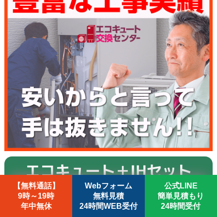
エコキュート＋IHセット
【無料通話】
Webフォーム
公式LINE
【CHP-37AZ1＋CS-G321MS】
9時～19時
無料見積
簡単見積もり
年中無休
24時間WEB受付
24時間受付