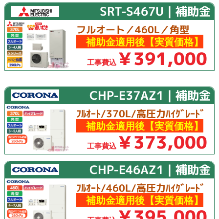
SRT-S467U｜補助金
フルオート／460L／角型
補助金適用後【実質価格】
￥391,000
工事費込
CHP-E37AZ1｜補助金
ﾌﾙｵｰﾄ/370L/高圧力ﾊｲｸﾞﾚｰﾄﾞ
補助金適用後【実質価格】
￥373,000
工事費込
CHP-E46AZ1｜補助金
ﾌﾙｵｰﾄ/460L/高圧力ﾊｲｸﾞﾚｰﾄﾞ
補助金適用後【実質価格】
￥395,000