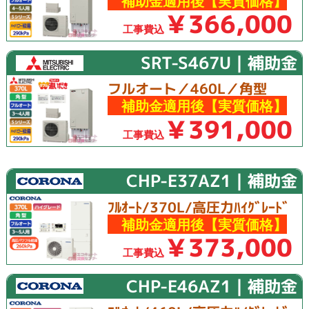
補助金適用後【実質価格】
￥366,000
工事費込
SRT-S467U｜補助金
フルオート／460L／角型
補助金適用後【実質価格】
￥391,000
工事費込
CHP-E37AZ1｜補助金
ﾌﾙｵｰﾄ/370L/高圧力ﾊｲｸﾞﾚｰﾄﾞ
補助金適用後【実質価格】
￥373,000
工事費込
CHP-E46AZ1｜補助金