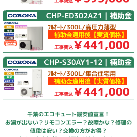
工事費込
CHP-ED302AZ1｜補助金
ﾌﾙｵｰﾄ/300L/高圧力薄型
補助金適用後【実質価格】
￥441,000
工事費込
CHP-S30AY1-12｜補助金
ﾌﾙｵｰﾄ/300L/集合住宅用
補助金適用後【実質価格】
￥441,000
工事費込
千葉のエコキュート最安値宣言！
お湯が出ない？リモコンエラー？故障かな？修理の
値段は安い？交換の方がお得？