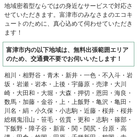
地域密着型ならではの身近なサービスで対応さ
せていただきます。富津市のみなさまのエコキ
ュートのために、真心込めて伺わせていただき
ます！
富津市内の以下地域は、無料出張範囲エリア
のため、交通費不要でお伺いいたします！
相川・相野谷・青木・新井・一色・不入斗・岩
坂・岩瀬・岩本・上後・宇藤原・売津・大川
崎・大田和・大堀・大森・押切・恩田・海良・
数馬・加藤・金谷・上・上飯野・亀沢・亀田・
川名・絹・小久保・小志駒・近藤・桜井・桜井
総稱鬼泪山・笹毛・佐貫・更和・志駒・篠部・
下飯野・障子谷・新富・関・関尻・台原・高
溝・田倉・竹岡・田原・千種新田・鶴岡・寺