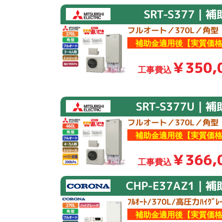
SRT-S377｜
フルオート／370L／角型
補助金適用後【実質価格
￥350,
工事費込
SRT-S377U｜
フルオート／370L／角型
補助金適用後【実質価格
￥366,
工事費込
CHP-E37AZ1｜
ﾌﾙｵｰﾄ/370L/高圧力ﾊｲｸﾞﾚｰ
補助金適用後【実質価格