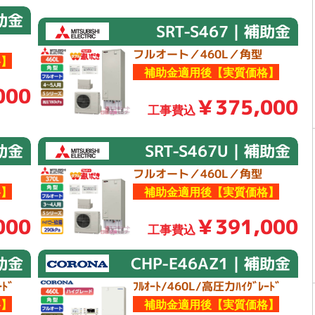
補助金
SRT-S467｜補助金
フルオート／460L／角型
】
補助金適用後【実質価格】
000
￥375,000
工事費込
補助金
SRT-S467U｜補助金
フルオート／460L／角型
】
補助金適用後【実質価格】
000
￥391,000
工事費込
補助金
CHP-E46AZ1｜補助金
ﾄﾞ
ﾌﾙｵｰﾄ/460L/高圧力ﾊｲｸﾞﾚｰﾄﾞ
】
補助金適用後【実質価格】