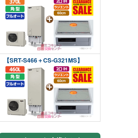
【SRT-S466＋CS-G321MS】