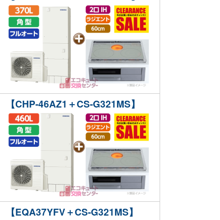
【CHP-46AZ1＋CS-G321MS】
【EQA37YFV＋CS-G321MS】