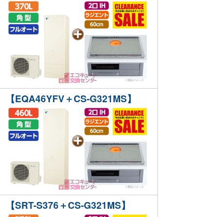
【EQA46YFV＋CS-G321MS】
【SRT-S376＋CS-G321MS】