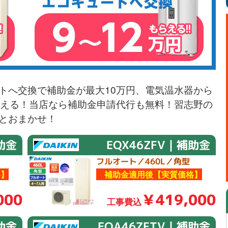
トへ交換で補助金が最大10万円、電気温水器から
らえる！当店なら補助金申請代行も無料！習志野の
とおまかせ！
助金
EQX46ZFV｜補助金
フルオート／460L／角型
】
補助金適用後【実質価格】
000
￥419,000
工事費込
助金
EQA46ZFTV｜補助金