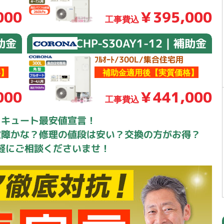
000
￥395,000
工事費込
補助金
CHP-S30AY1-12｜補助金
ﾌﾙｵｰﾄ/300L/集合住宅用
】
補助金適用後【実質価格】
000
￥441,000
工事費込
コキュート最安値宣言！
故障かな？修理の値段は安い？交換の方がお得？
軽にご相談くださいませ！