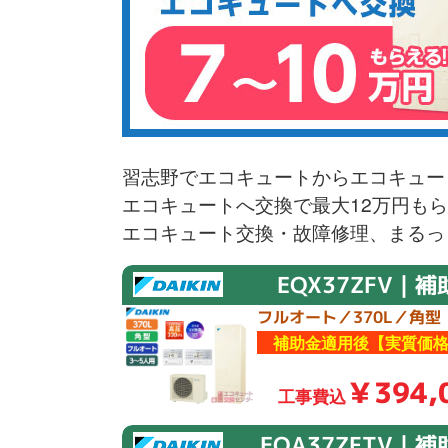
習志野でエコキュートからエコキュー
エコキュートへ交換で最大12万円も
エコキュート交換・故障修理、まるっ
EQX37ZFV｜補
フルオート／370L／角型
補助金適用後【実質価格
￥394,
工事費込
EQA37ZFTV｜補