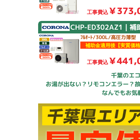
￥373,
工事費込
CHP-ED302AZ1｜
ﾌﾙｵｰﾄ/300L/高圧力薄型
補助金適用後【実質価格
￥441,
工事費込
千葉のエ
お湯が出ない？リモコンエラー？
なんでもお気