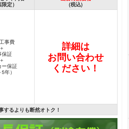
葉限定）
(税込)
工事費
詳細は
＋
事保証
お問い合わせ
＋
ください！
カー保証
～5年）
事するよりも断然オトク！