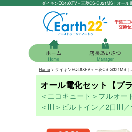
ダイキンEQ46XFV＋三菱CS-G321MS｜
ホーム
店長あいさつ
Home
Manager
>
Home
ダイキンEQ46XFV＋三菱CS-G321MS
オール電化セット【プラ
＜エコキュート＞フルオート／
＜IH＞ビルトイン／2口IH／