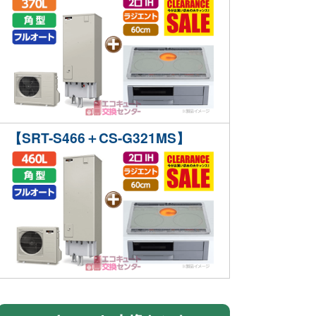
【SRT-S466＋CS-G321MS】