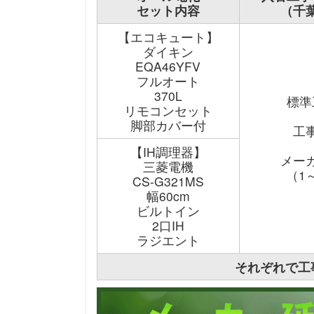
セット内容
（千
【エコキュート】
ダイキン
EQA46YFV
フルオート
370L
標準
リモコンセット
脚部カバー付
工
【IH調理器】
メー
三菱電機
（1
CS-G321MS
幅60cm
ビルトイン
2口IH
ラジエント
それぞれで工