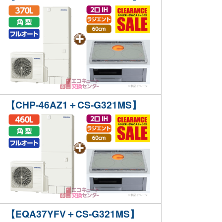
【CHP-46AZ1＋CS-G321MS】
【EQA37YFV＋CS-G321MS】