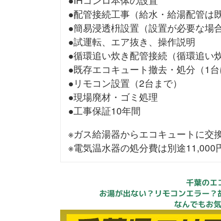
●配管接続工事（給水・給湯配管は
●簡易浸透枡設置（設置が必要な場
●試運転、エア抜き、操作説明
●循環追い炊き配管接続（循環追い
●既存エコキュート撤去・処分（1台
●リモコン設置（2台まで）
●現場廃材・ゴミ処理
●工事保証10年間
※ガス給湯器からエコキュートに交
※電気温水器の処分費は別途11,00
千葉のエ
お湯が出ない？リモコンエラー？
なんでもお