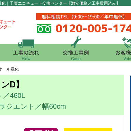
オール電化｜千葉エコキュート交換センター【激安価格／工事費用込み】
無料相談TEL（9:00～19:00／年中無休）
0120-005-17
工事の流れ
交換工事例
お客様
Flow
Case
Voi
｜オール電化
ンD】
460L
ラジエント／幅60cm