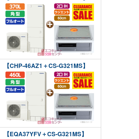
【CHP-46AZ1＋CS-G321MS】
【EQA37YFV＋CS-G321MS】