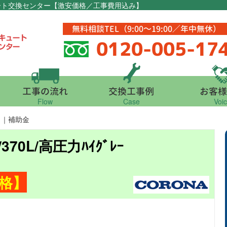
キュート交換センター【激安価格／工事費用込み】
無料相談TEL（9:00～19:00／年中無休）
0120-005-17
工事の流れ
交換工事例
お客様
Flow
Case
Voi
Z1｜補助金
/370L/高圧力ﾊｲｸﾞﾚｰ
格】