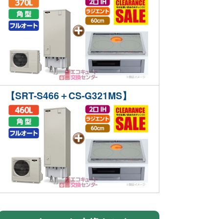
【SRT-S466＋CS-G321MS】