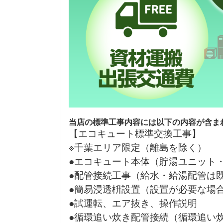
当店の標準工事内容には以下の内容が含ま
【エコキュート標準交換工事】
※千葉エリア限定（離島を除く）
●エコキュート本体（貯湯ユニット
●配管接続工事（給水・給湯配管は
●簡易浸透枡設置（設置が必要な場
●試運転、エア抜き、操作説明
●循環追い炊き配管接続（循環追い