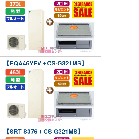
【EQA46YFV＋CS-G321MS】
【SRT-S376＋CS-G321MS】