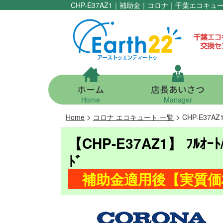
CHP-E37AZ1｜補助金｜コロナ｜千葉エコ
ホーム
店長あいさつ
Home
Manager
>
>
Home
コロナ エコキュート 一覧
CHP-E37A
【CHP-E37AZ1】 ﾌﾙｵｰﾄ
ﾄﾞ
補助金適用後【実質価