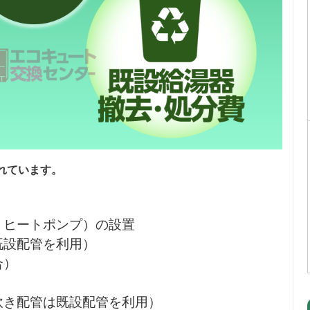
れています。
・ヒートポンプ）の設置
既設配管を利用）
合）
炊き配管は既設配管を利用）