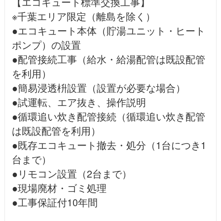
【エコキュート標準交換工事】
※千葉エリア限定（離島を除く）
●エコキュート本体（貯湯ユニット・ヒート
ポンプ）の設置
●配管接続工事（給水・給湯配管は既設配管
を利用）
●簡易浸透枡設置（設置が必要な場合）
●試運転、エア抜き、操作説明
●循環追い炊き配管接続（循環追い炊き配管
は既設配管を利用）
●既存エコキュート撤去・処分（1台につき1
台まで）
●リモコン設置（2台まで）
●現場廃材・ゴミ処理
●工事保証付10年間