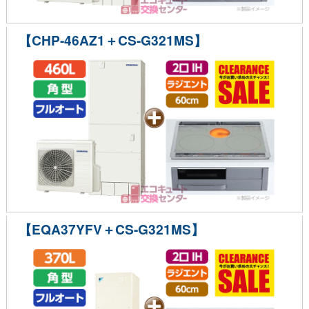
【CHP-46AZ1＋CS-G321MS】
【EQA37YFV＋CS-G321MS】