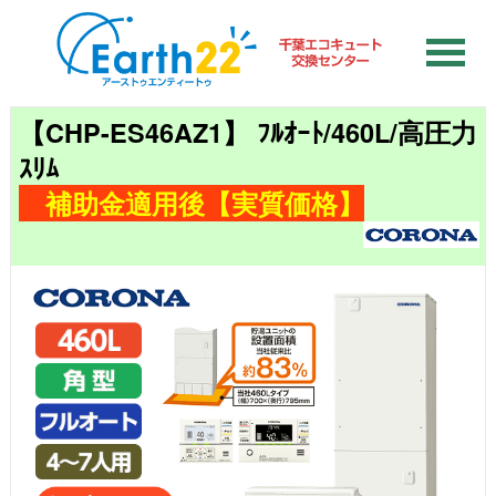
【CHP-ES46AZ1】 ﾌﾙｵｰﾄ/460L/高圧力
ｽﾘﾑ
補助金適用後【実質価格】