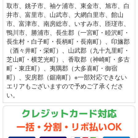
取市
、
銚子市
、
袖ケ浦市、
東金市
、
旭市
、
白
井市
、
富里市
、
山武市
、
大網白里市
、
館山
市
、
富津市
、
南房総市
、
いすみ市
、
匝瑳市
、
鴨川市
、
勝浦市
、長生郡（一宮町・睦沢町・
長生村・白子町・長柄町・長南町）、印旛郡
（酒々井町・栄町）、山武郡（九十九里町・
芝山町・横芝光町）、香取郡（神崎町・多古
町・東庄町）、夷隅郡（大多喜町・御宿
町）、安房郡（鋸南町）※一部対応できない
エリアもございますので予めご了承くださ
い。
クレジットカード対応