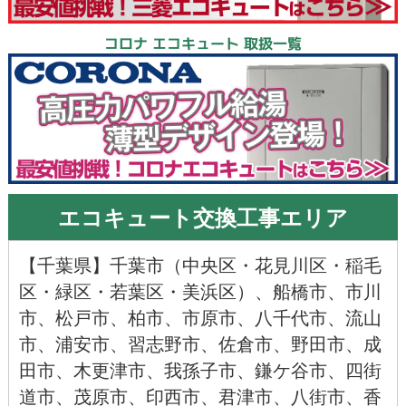
コロナ エコキュート 取扱一覧
エコキュート交換工事エリア
【
千葉県
】千葉市（
中央区
・
花見川区
・
稲毛
区
・
緑区
・
若葉区
・
美浜区
）、
船橋市
、
市川
市
、
松戸市
、
柏市
、
市原市
、
八千代市
、
流山
市
、
浦安市
、
習志野市
、
佐倉市
、
野田市
、
成
田市
、
木更津市
、
我孫子市
、
鎌ケ谷市
、
四街
道市
、
茂原市
、
印西市
、
君津市
、
八街市
、
香