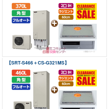
【SRT-S466＋CS-G321MS】