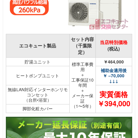
セット内容
当店特別価格
エコキュート製品
（千葉限
(税込)
定）
貯湯ユニット
￥464,000
標準工事費
用
補助金適用後
＋
ヒートポンプユニット
￥ –70,000
工事保証10
↓↓↓
年間
無線LAN対応インターホンリモ
＋
実質価格
コンセット
メーカー保
（台所•浴室）
証
￥394,000
（1〜5年）
脚部化粧カバー