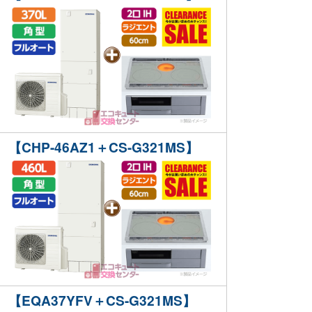
【CHP-46AZ1＋CS-G321MS】
【EQA37YFV＋CS-G321MS】