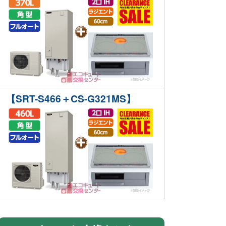
【SRT-S466＋CS-G321MS】