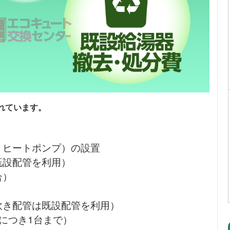
れています。
・ヒートポンプ）の設置
既設配管を利用）
合）
炊き配管は既設配管を利用）
につき1台まで）