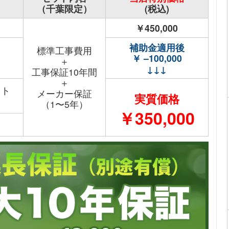
（千葉限定）
(税込)
￥450,000
補助金適用後
標準工事費用
￥ –100,000
＋
↓↓↓
工事保証10年間
＋
ット
メーカー保証
実質価格
（1〜5年）
￥350,000