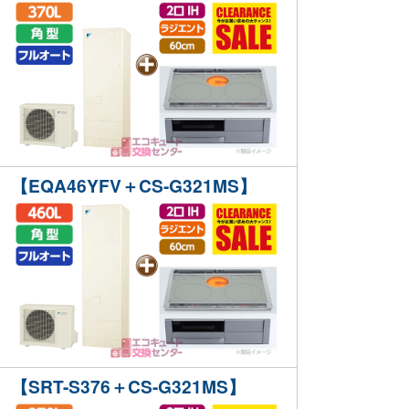
【EQA46YFV＋CS-G321MS】
【SRT-S376＋CS-G321MS】