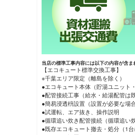
当店の標準工事内容には以下の内容が含ま
【エコキュート標準交換工事】
※千葉エリア限定（離島を除く）
●エコキュート本体（貯湯ユニット
●配管接続工事（給水・給湯配管は
●簡易浸透枡設置（設置が必要な場
●試運転、エア抜き、操作説明
●循環追い炊き配管接続（循環追い
●既存エコキュート撤去・処分（1台