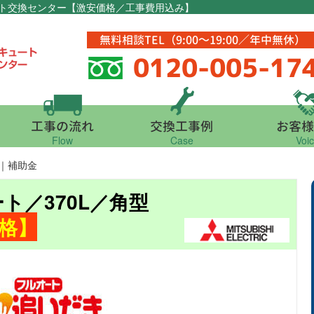
ュート交換センター【激安価格／工事費用込み】
無料相談TEL（9:00～19:00／年中無休）
0120-005-17
工事の流れ
交換工事例
お客様
Flow
Case
Voi
77｜補助金
ート／370L／角型
格】