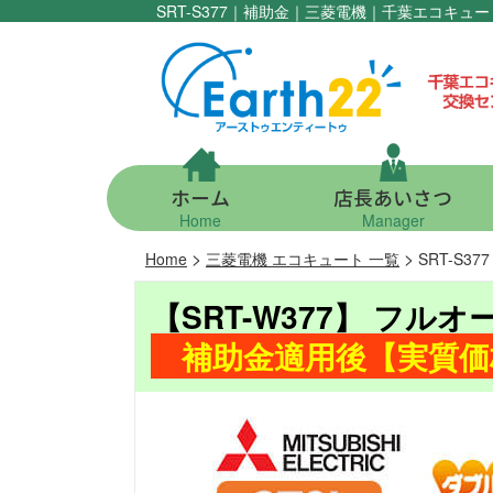
SRT-S377｜補助金｜三菱電機｜千葉エコキ
ホーム
店長あいさつ
Home
Manager
>
>
Home
三菱電機 エコキュート 一覧
SRT-S3
【SRT-W377】 フルオ
補助金適用後【実質価