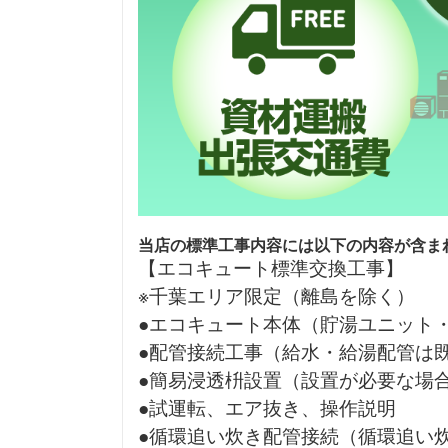
当店の標準工事内容には以下の内容が含ま
【エコキュート標準交換工事】
※千葉エリア限定（離島を除く）
●エコキュート本体（貯湯ユニット
●配管接続工事（給水・給湯配管は
●簡易浸透枡設置（設置が必要な場
●試運転、エア抜き、操作説明
●循環追い炊き配管接続（循環追い