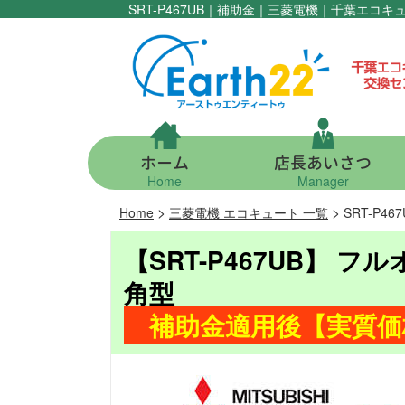
SRT-P467UB｜補助金｜三菱電機｜千葉エ
ホーム
店長あいさつ
Home
Manager
>
>
Home
三菱電機 エコキュート 一覧
SRT-P4
【SRT-P467UB】 フ
角型
補助金適用後【実質価