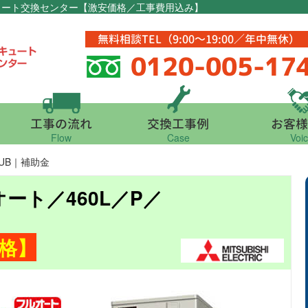
コキュート交換センター【激安価格／工事費用込み】
無料相談TEL（9:00～19:00／年中無休）
0120-005-17
工事の流れ
交換工事例
お客様
Flow
Case
Voi
67UB｜補助金
ルオート／460L／P／
格】