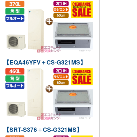
【EQA46YFV＋CS-G321MS】
【SRT-S376＋CS-G321MS】