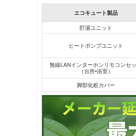
エコキュート製品
貯湯ユニット
ヒートポンプユニット
無線LANインターホンリモコンセ
（台所•浴室）
脚部化粧カバー