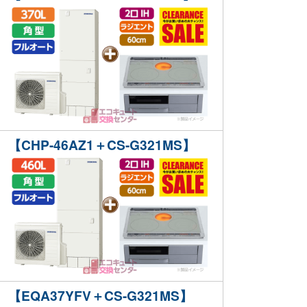
【CHP-46AZ1＋CS-G321MS】
【EQA37YFV＋CS-G321MS】