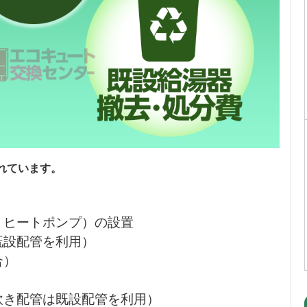
れています。
・ヒートポンプ）の設置
既設配管を利用）
合）
炊き配管は既設配管を利用）