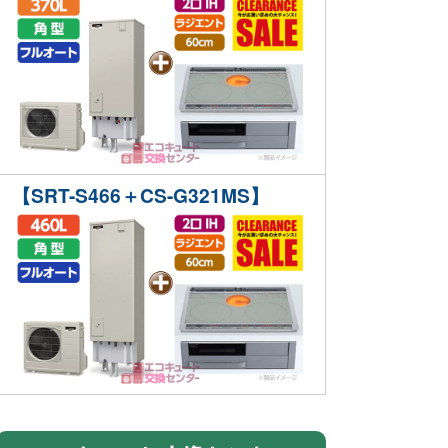
【SRT-S466＋CS-G321MS】