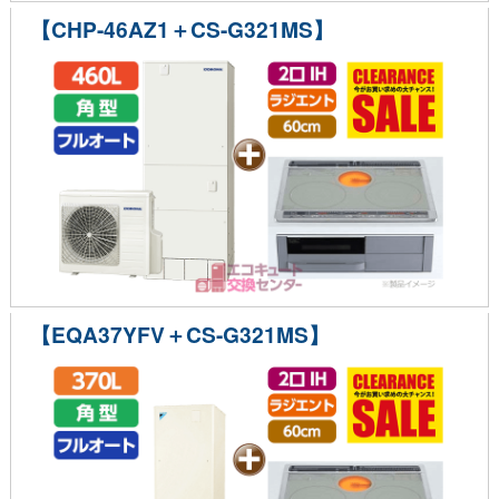
【CHP-46AZ1＋CS-G321MS】
【EQA37YFV＋CS-G321MS】