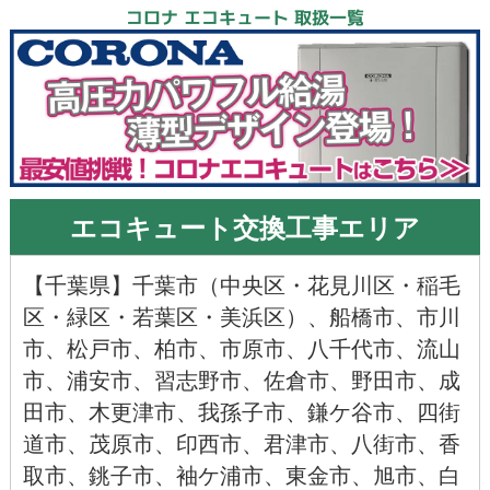
コロナ エコキュート 取扱一覧
エコキュート交換工事エリア
【
千葉県
】千葉市（
中央区
・
花見川区
・
稲毛
区
・
緑区
・
若葉区
・
美浜区
）、
船橋市
、
市川
市
、
松戸市
、
柏市
、
市原市
、
八千代市
、
流山
市
、
浦安市
、
習志野市
、
佐倉市
、
野田市
、
成
田市
、
木更津市
、
我孫子市
、
鎌ケ谷市
、
四街
道市
、
茂原市
、
印西市
、
君津市
、
八街市
、
香
取市
、
銚子市
、
袖ケ浦市、
東金市
、
旭市
、
白