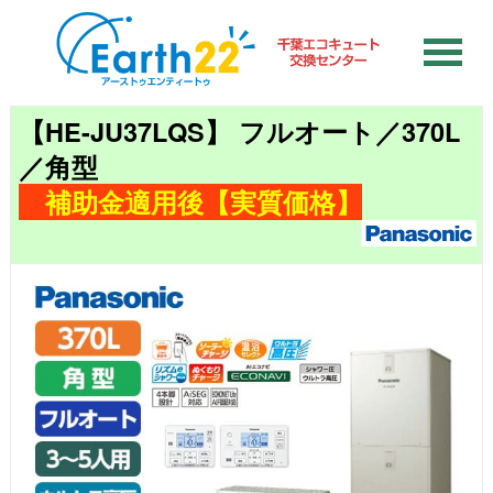
【HE-JU37LQS】 フルオート／370L
／角型
補助金適用後【実質価格】