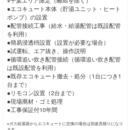
※千葉エリア限定（離島を除く）
●エコキュート本体（貯湯ユニット・ヒート
ポンプ）の設置
●配管接続工事（給水・給湯配管は既設配管
を利用）
●簡易浸透枡設置（設置が必要な場合）
●試運転、エア抜き、操作説明
●循環追い炊き配管接続（循環追い炊き配管
は既設配管を利用）
●既存エコキュート撤去・処分（1台につき1
台まで）
●リモコン設置（2台まで）
●現場廃材・ゴミ処理
●工事保証付10年間
※ガス給湯器からエコキュートに交換の場合は別途見積りになり
ます。