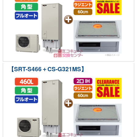
【SRT-S466＋CS-G321MS】