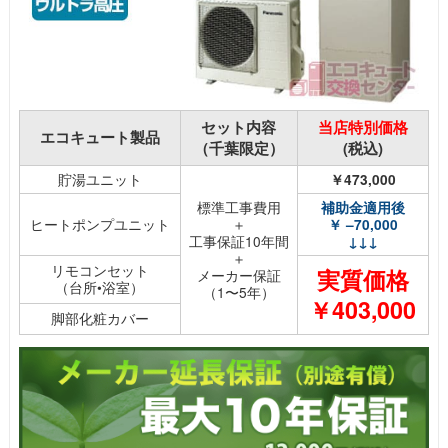
セット内容
当店特別価格
エコキュート製品
（千葉限定）
(税込)
貯湯ユニット
￥473,000
標準工事費用
補助金適用後
ヒートポンプユニット
＋
￥ –70,000
工事保証10年間
↓↓↓
＋
リモコンセット
実質価格
メーカー保証
（台所•浴室）
（1〜5年）
￥403,000
脚部化粧カバー