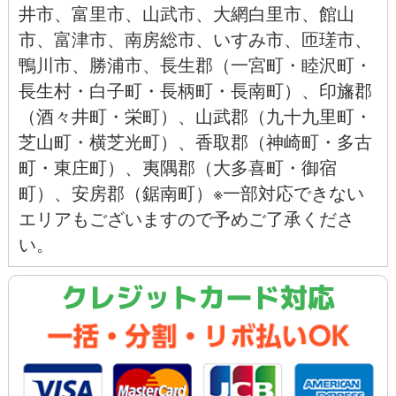
井市
、
富里市
、
山武市
、
大網白里市
、
館山
市
、
富津市
、
南房総市
、
いすみ市
、
匝瑳市
、
鴨川市
、
勝浦市
、長生郡（一宮町・睦沢町・
長生村・白子町・長柄町・長南町）、印旛郡
（酒々井町・栄町）、山武郡（九十九里町・
芝山町・横芝光町）、香取郡（神崎町・多古
町・東庄町）、夷隅郡（大多喜町・御宿
町）、安房郡（鋸南町）※一部対応できない
エリアもございますので予めご了承くださ
い。
クレジットカード対応