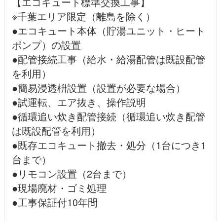
【エコキュート標準交換工事】
※千葉エリア限定（離島を除く）
●エコキュート本体（貯湯ユニット・ヒート
ポンプ）の設置
●配管接続工事（給水・給湯配管は既設配管
を利用）
●簡易浸透枡設置（設置が必要な場合）
●試運転、エア抜き、操作説明
●循環追い炊き配管接続（循環追い炊き配管
は既設配管を利用）
●既存エコキュート撤去・処分（1台につき1
台まで）
●リモコン設置（2台まで）
●現場廃材・ゴミ処理
●工事保証付10年間