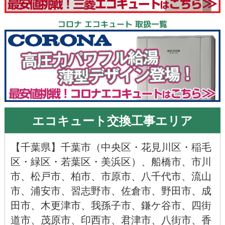
コロナ エコキュート 取扱一覧
エコキュート交換工事エリア
【
千葉県
】千葉市（
中央区
・
花見川区
・
稲毛
区
・
緑区
・
若葉区
・
美浜区
）、
船橋市
、
市川
市
、
松戸市
、
柏市
、
市原市
、
八千代市
、
流山
市
、
浦安市
、
習志野市
、
佐倉市
、
野田市
、
成
田市
、
木更津市
、
我孫子市
、
鎌ケ谷市
、
四街
道市
、
茂原市
、
印西市
、
君津市
、
八街市
、
香