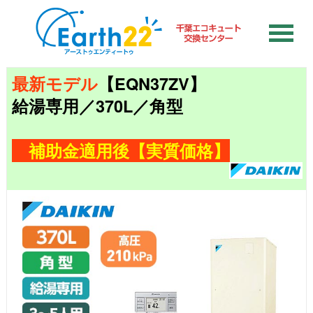
最新モデル
【EQN37ZV】
給湯専用／370L／角型
補助金適用後【実質価格】