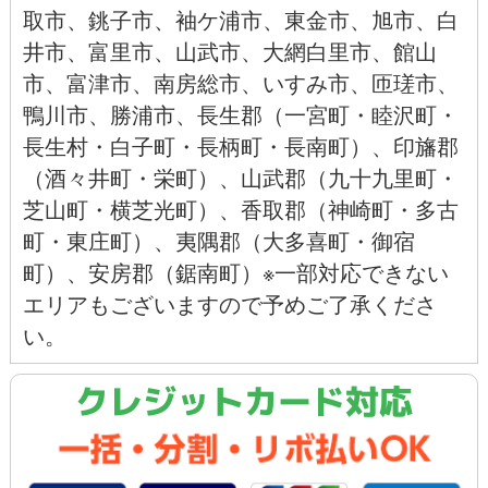
取市
、
銚子市
、
袖ケ浦市、
東金市
、
旭市
、
白
井市
、
富里市
、
山武市
、
大網白里市
、
館山
市
、
富津市
、
南房総市
、
いすみ市
、
匝瑳市
、
鴨川市
、
勝浦市
、長生郡（一宮町・睦沢町・
長生村・白子町・長柄町・長南町）、印旛郡
（酒々井町・栄町）、山武郡（九十九里町・
芝山町・横芝光町）、香取郡（神崎町・多古
町・東庄町）、夷隅郡（大多喜町・御宿
町）、安房郡（鋸南町）※一部対応できない
エリアもございますので予めご了承くださ
い。
クレジットカード対応