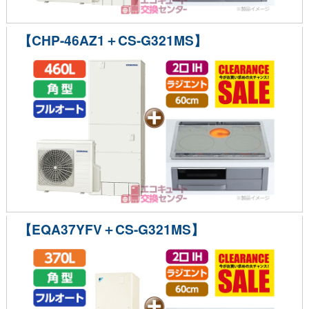
【CHP-46AZ1＋CS-G321MS】
【EQA37YFV＋CS-G321MS】