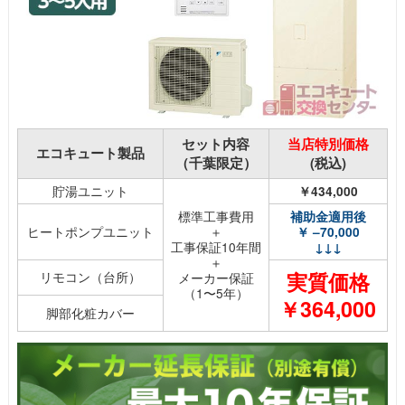
セット内容
当店特別価格
エコキュート製品
（千葉限定）
(税込)
貯湯ユニット
￥434,000
標準工事費用
補助金適用後
ヒートポンプユニット
＋
￥ –70,000
工事保証10年間
↓↓↓
＋
実質価格
リモコン（台所）
メーカー保証
（1〜5年）
￥364,000
脚部化粧カバー