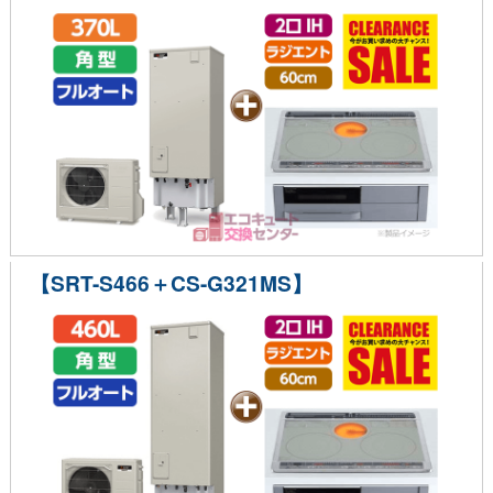
【SRT-S466＋CS-G321MS】