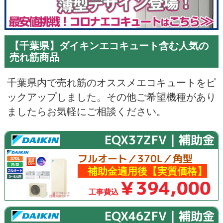
【千葉県】ダイキンエコキュート含む人気の
売れ筋商品
千葉県内で売れ筋のオススメエコキュートをピ
ックアップしました。その他ご希望機種があり
ましたらお気軽にご相談ください。
EQX37ZFV｜補助金
フルオート／370L／角型
補助金適用後【実質価格】
￥394,000
工事費込
EQX46ZFV｜補助金