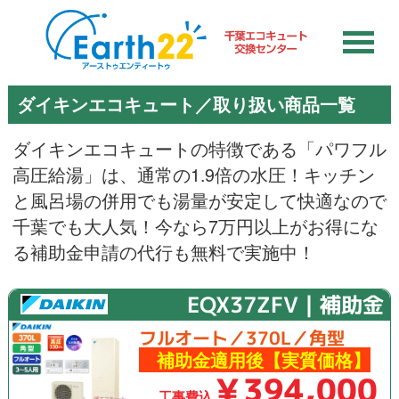
ダイキンエコキュート／取り扱い商品一覧
ダイキンエコキュートの特徴である「パワフル
高圧給湯」は、通常の1.9倍の水圧！キッチン
と風呂場の併用でも湯量が安定して快適なので
千葉でも大人気！今なら7万円以上がお得にな
る補助金申請の代行も無料で実施中！
EQX37ZFV｜補助金
フルオート／370L／角型
補助金適用後【実質価格】
￥394,000
工事費込