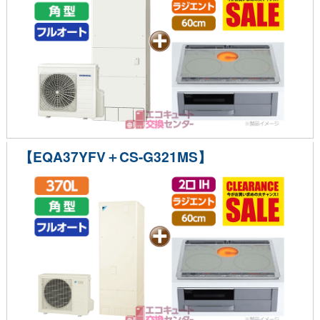
【EQA37YFV＋CS-G321MS】