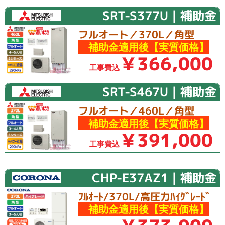
SRT-S377U｜補助金
フルオート／370L／角型
補助金適用後【実質価格】
￥366,000
工事費込
SRT-S467U｜補助金
フルオート／460L／角型
補助金適用後【実質価格】
￥391,000
工事費込
CHP-E37AZ1｜補助金
ﾌﾙｵｰﾄ/370L/高圧力ﾊｲｸﾞﾚｰﾄﾞ
補助金適用後【実質価格】