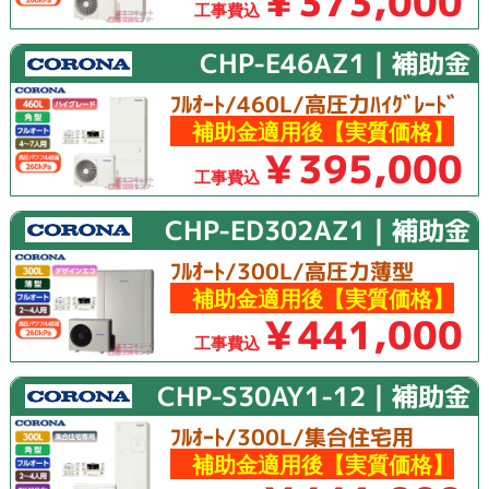
￥373,000
工事費込
CHP-E46AZ1｜補助金
ﾌﾙｵｰﾄ/460L/高圧力ﾊｲｸﾞﾚｰﾄﾞ
補助金適用後【実質価格】
￥395,000
工事費込
CHP-ED302AZ1｜補助金
ﾌﾙｵｰﾄ/300L/高圧力薄型
補助金適用後【実質価格】
￥441,000
工事費込
CHP-S30AY1-12｜補助金
ﾌﾙｵｰﾄ/300L/集合住宅用
補助金適用後【実質価格】