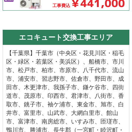
￥441,000
工事費込
エコキュート交換工事エリア
【
千葉県
】千葉市（
中央区
・
花見川区
・
稲毛
区
・
緑区
・
若葉区
・
美浜区
）、
船橋市
、
市川
市
、
松戸市
、
柏市
、
市原市
、
八千代市
、
流山
市
、
浦安市
、
習志野市
、
佐倉市
、
野田市
、
成
田市
、
木更津市
、
我孫子市
、
鎌ケ谷市
、
四街
道市
、
茂原市
、
印西市
、
君津市
、
八街市
、
香
取市
、
銚子市
、
袖ケ浦市、
東金市
、
旭市
、
白
井市
、
富里市
、
山武市
、
大網白里市
、
館山
市
、
富津市
、
南房総市
、
いすみ市
、
匝瑳市
、
鴨川市
、
勝浦市
、長生郡（一宮町・睦沢町・