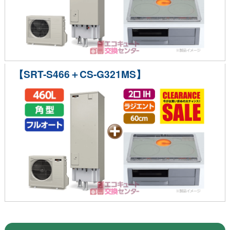
【SRT-S466＋CS-G321MS】