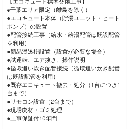
【エコキュート標準交換工事】
※千葉エリア限定（離島を除く）
●エコキュート本体（貯湯ユニット・ヒート
ポンプ）の設置
●配管接続工事（給水・給湯配管は既設配管
を利用）
●簡易浸透枡設置（設置が必要な場合）
●試運転、エア抜き、操作説明
●循環追い炊き配管接続（循環追い炊き配管
は既設配管を利用）
●既存エコキュート撤去・処分（1台につき1
台まで）
●リモコン設置（2台まで）
●現場廃材・ゴミ処理
●工事保証付10年間