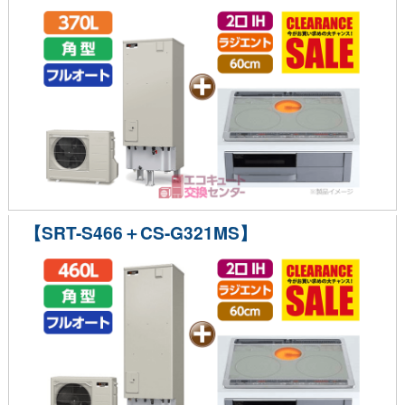
【SRT-S466＋CS-G321MS】