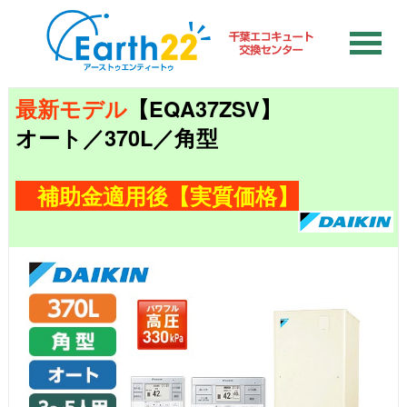
最新モデル
【EQA37ZSV】
オート／370L／角型
補助金適用後【実質価格】