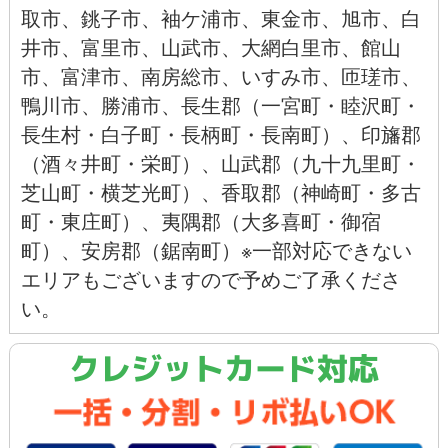
取市
、
銚子市
、
袖ケ浦市、
東金市
、
旭市
、
白
井市
、
富里市
、
山武市
、
大網白里市
、
館山
市
、
富津市
、
南房総市
、
いすみ市
、
匝瑳市
、
鴨川市
、
勝浦市
、長生郡（一宮町・睦沢町・
長生村・白子町・長柄町・長南町）、印旛郡
（酒々井町・栄町）、山武郡（九十九里町・
芝山町・横芝光町）、香取郡（神崎町・多古
町・東庄町）、夷隅郡（大多喜町・御宿
町）、安房郡（鋸南町）※一部対応できない
エリアもございますので予めご了承くださ
い。
クレジットカード対応