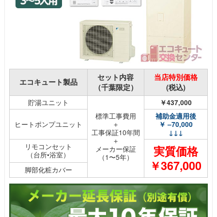
セット内容
当店特別価格
エコキュート製品
（千葉限定）
(税込)
貯湯ユニット
￥437,000
標準工事費用
補助金適用後
ヒートポンプユニット
＋
￥ –70,000
工事保証10年間
↓↓↓
＋
リモコンセット
実質価格
メーカー保証
（台所•浴室）
（1〜5年）
￥367,000
脚部化粧カバー