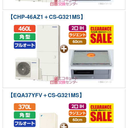
【CHP-46AZ1＋CS-G321MS】
【EQA37YFV＋CS-G321MS】