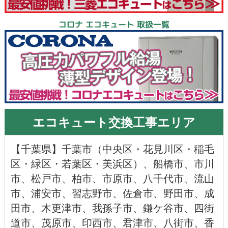
コロナ エコキュート 取扱一覧
エコキュート交換工事エリア
【
千葉県
】千葉市（
中央区
・
花見川区
・
稲毛
区
・
緑区
・
若葉区
・
美浜区
）、
船橋市
、
市川
市
、
松戸市
、
柏市
、
市原市
、
八千代市
、
流山
市
、
浦安市
、
習志野市
、
佐倉市
、
野田市
、
成
田市
、
木更津市
、
我孫子市
、
鎌ケ谷市
、
四街
道市
、
茂原市
、
印西市
、
君津市
、
八街市
、
香