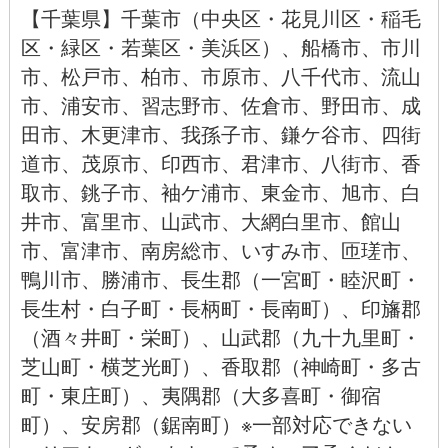
【
千葉県
】千葉市（
中央区
・
花見川区
・
稲毛
区
・
緑区
・
若葉区
・
美浜区
）、
船橋市
、
市川
市
、
松戸市
、
柏市
、
市原市
、
八千代市
、
流山
市
、
浦安市
、
習志野市
、
佐倉市
、
野田市
、
成
田市
、
木更津市
、
我孫子市
、
鎌ケ谷市
、
四街
道市
、
茂原市
、
印西市
、
君津市
、
八街市
、
香
取市
、
銚子市
、
袖ケ浦市、
東金市
、
旭市
、
白
井市
、
富里市
、
山武市
、
大網白里市
、
館山
市
、
富津市
、
南房総市
、
いすみ市
、
匝瑳市
、
鴨川市
、
勝浦市
、長生郡（一宮町・睦沢町・
長生村・白子町・長柄町・長南町）、印旛郡
（酒々井町・栄町）、山武郡（九十九里町・
芝山町・横芝光町）、香取郡（神崎町・多古
町・東庄町）、夷隅郡（大多喜町・御宿
町）、安房郡（鋸南町）※一部対応できない