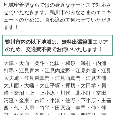
地域密着型ならではの身近なサービスで対応さ
せていただきます。鴨川市のみなさまのエコキ
ュートのために、真心込めて伺わせていただき
ます！
鴨川市内の以下地域は、無料出張範囲エリア
のため、交通費不要でお伺いいたします！
天津・天面・粟斗・池田・和泉・磯村・内浦・
打墨・江見青木・江見内遠野・江見外堀・江見
太夫崎・江見東真門・江見西真門・江見吉浦・
大川面・大幡・大山平塚・押切・太田学・貝
渚・釜沼・上・上小原・川代・北小町・京田・
清澄・金束・古畑・小湊・佐野・下小原・主基
西・代・大里・竹平・田原西・寺門・仲・仲
町・北風原・奈良林・成川・西・西江見・西