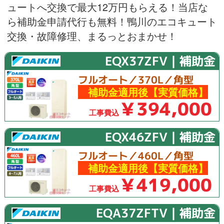
ュートへ交換で最大12万円もらえる！当店な
ら補助金申請代行も無料！鴨川のエコキュート
交換・故障修理、まるっとおまかせ！
EQX37ZFV｜補助金
フルオート／370L／角型
補助金適用後【実質価格】
￥394,000
工事費込
EQX46ZFV｜補助金
フルオート／460L／角型
補助金適用後【実質価格】
￥419,000
工事費込
EQA37ZFTV｜補助金