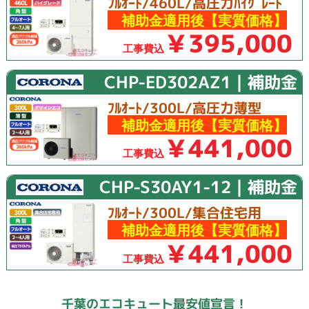
ﾌﾙｵｰﾄ/460L/高圧力ﾊｲｸﾞﾚｰﾄﾞ
補助金適用後【実質価格】
￥395,000
工事費込
CHP-ED302AZ1｜補助金
ﾌﾙｵｰﾄ/300L/高圧力薄型
補助金適用後【実質価格】
￥441,000
工事費込
CHP-S30AY1-12｜補助金
ﾌﾙｵｰﾄ/300L/集合住宅用
補助金適用後【実質価格】
￥441,000
工事費込
千葉のエコキュート最安値宣言！