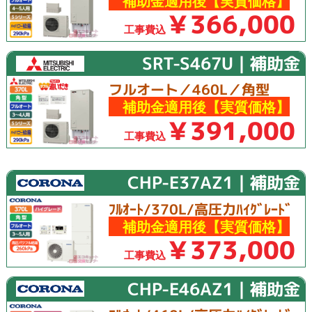
補助金適用後【実質価格】
￥366,000
工事費込
SRT-S467U｜補助金
フルオート／460L／角型
補助金適用後【実質価格】
￥391,000
工事費込
CHP-E37AZ1｜補助金
ﾌﾙｵｰﾄ/370L/高圧力ﾊｲｸﾞﾚｰﾄﾞ
補助金適用後【実質価格】
￥373,000
工事費込
CHP-E46AZ1｜補助金