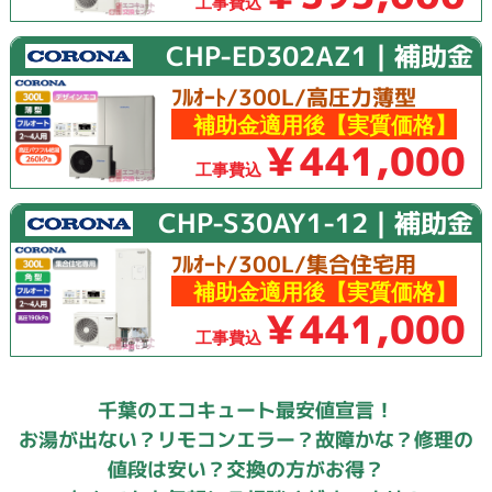
工事費込
CHP-ED302AZ1｜補助金
ﾌﾙｵｰﾄ/300L/高圧力薄型
補助金適用後【実質価格】
￥441,000
工事費込
CHP-S30AY1-12｜補助金
ﾌﾙｵｰﾄ/300L/集合住宅用
補助金適用後【実質価格】
￥441,000
工事費込
千葉のエコキュート最安値宣言！
お湯が出ない？リモコンエラー？故障かな？修理の
値段は安い？交換の方がお得？