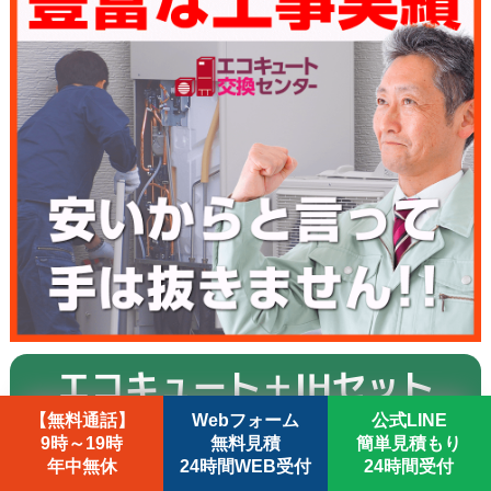
エコキュート＋IHセット
【無料通話】
Webフォーム
公式LINE
【CHP-37AZ1＋CS-G321MS】
9時～19時
無料見積
簡単見積もり
年中無休
24時間WEB受付
24時間受付