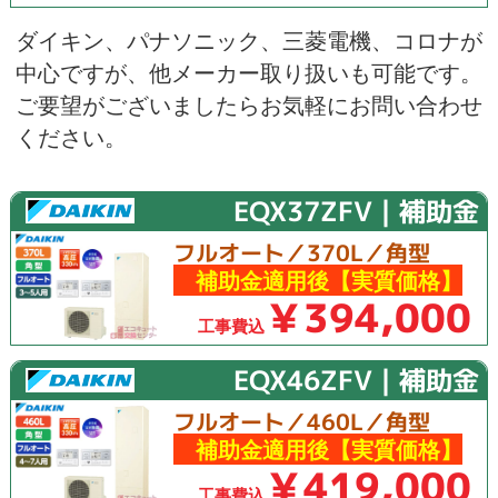
ダイキン
、
パナソニック
、
三菱電機
、
コロナ
が
中心ですが、他メーカー取り扱いも可能です。
ご要望がございましたらお気軽にお問い合わせ
ください。
EQX37ZFV｜補助金
フルオート／370L／角型
補助金適用後【実質価格】
￥394,000
工事費込
EQX46ZFV｜補助金
フルオート／460L／角型
補助金適用後【実質価格】
￥419,000
工事費込