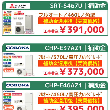
SRT-S467U｜補助金
フルオート／460L／角型
補助金適用後【実質価格】
￥391,000
工事費込
CHP-E37AZ1｜補助金
ﾌﾙｵｰﾄ/370L/高圧力ﾊｲｸﾞﾚｰﾄﾞ
補助金適用後【実質価格】
￥373,000
工事費込
CHP-E46AZ1｜補助金
ﾌﾙｵｰﾄ/460L/高圧力ﾊｲｸﾞﾚｰﾄﾞ
補助金適用後【実質価格】
￥395,000