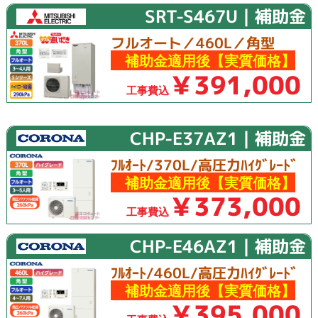
SRT-S467U｜補助金
フルオート／460L／角型
補助金適用後【実質価格】
￥391,000
工事費込
CHP-E37AZ1｜補助金
ﾌﾙｵｰﾄ/370L/高圧力ﾊｲｸﾞﾚｰﾄﾞ
補助金適用後【実質価格】
￥373,000
工事費込
CHP-E46AZ1｜補助金
ﾌﾙｵｰﾄ/460L/高圧力ﾊｲｸﾞﾚｰﾄﾞ
補助金適用後【実質価格】
￥395,000