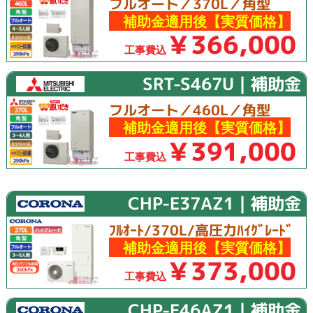
フルオート／370L／角型
補助金適用後【実質価格】
￥366,000
工事費込
SRT-S467U｜補助金
フルオート／460L／角型
補助金適用後【実質価格】
￥391,000
工事費込
CHP-E37AZ1｜補助金
ﾌﾙｵｰﾄ/370L/高圧力ﾊｲｸﾞﾚｰﾄﾞ
補助金適用後【実質価格】
￥373,000
工事費込
CHP-E46AZ1｜補助金