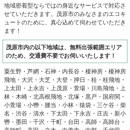
地域密着型ならではの身近なサービスで対応さ
せていただきます。茂原市のみなさまのエコキ
ュートのために、真心込めて伺わせていただき
ます！
茂原市内の以下地域は、無料出張範囲エリア
のため、交通費不要でお伺いいたします！
粟生野・芦網・石神・内長谷・榎神房・榎神房
飛地・大沢・大芝・大登・押日・桂・桂飛地・
上太田・上永吉・上茂原・萱場・川島飛地・上
林・木崎・北高根飛地・北塚・黒戸・国府関・
小萱場・小轡・腰当・小林・猿袋・三ケ谷・柴
名・渋谷・清水・下太田・下永吉・庄吉・新小
轡・墨田・千沢・千町・台田・高師・高師台・
高師町・高田・立木・中善寺・中部・千代田