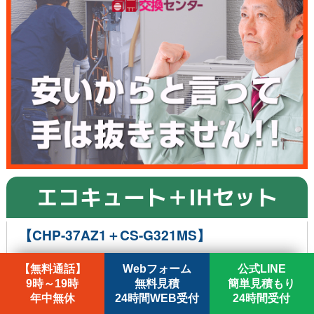
エコキュート＋IHセット
【CHP-37AZ1＋CS-G321MS】
【無料通話】
Webフォーム
公式LINE
9時～19時
無料見積
簡単見積もり
年中無休
24時間WEB受付
24時間受付