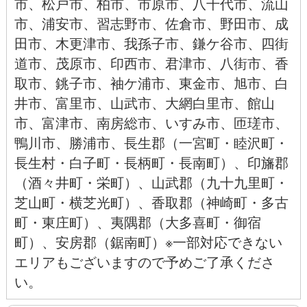
市
、
松戸市
、
柏市
、
市原市
、
八千代市
、
流山
市
、
浦安市
、
習志野市
、
佐倉市
、
野田市
、
成
田市
、
木更津市
、
我孫子市
、
鎌ケ谷市
、
四街
道市
、
茂原市
、
印西市
、
君津市
、
八街市
、
香
取市
、
銚子市
、
袖ケ浦市、
東金市
、
旭市
、
白
井市
、
富里市
、
山武市
、
大網白里市
、
館山
市
、
富津市
、
南房総市
、
いすみ市
、
匝瑳市
、
鴨川市
、
勝浦市
、長生郡（一宮町・睦沢町・
長生村・白子町・長柄町・長南町）、印旛郡
（酒々井町・栄町）、山武郡（九十九里町・
芝山町・横芝光町）、香取郡（神崎町・多古
町・東庄町）、夷隅郡（大多喜町・御宿
町）、安房郡（鋸南町）※一部対応できない
エリアもございますので予めご了承くださ
い。