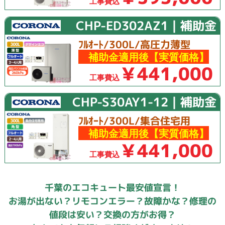
工事費込
CHP-ED302AZ1｜補助金
ﾌﾙｵｰﾄ/300L/高圧力薄型
補助金適用後【実質価格】
￥441,000
工事費込
CHP-S30AY1-12｜補助金
ﾌﾙｵｰﾄ/300L/集合住宅用
補助金適用後【実質価格】
￥441,000
工事費込
千葉のエコキュート最安値宣言！
お湯が出ない？リモコンエラー？故障かな？修理の
値段は安い？交換の方がお得？