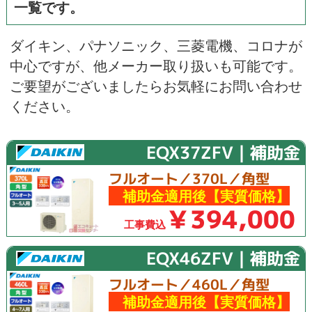
一覧です。
ダイキン
、
パナソニック
、
三菱電機
、
コロナ
が
中心ですが、他メーカー取り扱いも可能です。
ご要望がございましたらお気軽にお問い合わせ
ください。
EQX37ZFV｜補助金
フルオート／370L／角型
補助金適用後【実質価格】
￥394,000
工事費込
EQX46ZFV｜補助金
フルオート／460L／角型
補助金適用後【実質価格】