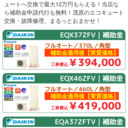
ュートへ交換で最大12万円もらえる！当店な
ら補助金申請代行も無料！茂原のエコキュート
交換・故障修理、まるっとおまかせ！
EQX37ZFV｜補助金
フルオート／370L／角型
補助金適用後【実質価格】
￥394,000
工事費込
EQX46ZFV｜補助金
フルオート／460L／角型
補助金適用後【実質価格】
￥419,000
工事費込
EQA37ZFTV｜補助金