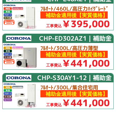
ﾌﾙｵｰﾄ/460L/高圧力ﾊｲｸﾞﾚｰﾄﾞ
補助金適用後【実質価格】
￥395,000
工事費込
CHP-ED302AZ1｜補助金
ﾌﾙｵｰﾄ/300L/高圧力薄型
補助金適用後【実質価格】
￥441,000
工事費込
CHP-S30AY1-12｜補助金
ﾌﾙｵｰﾄ/300L/集合住宅用
補助金適用後【実質価格】
￥441,000
工事費込