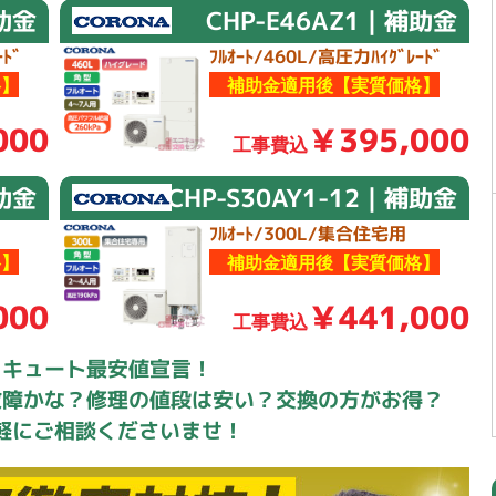
補助金
CHP-E46AZ1｜補助金
ﾄﾞ
ﾌﾙｵｰﾄ/460L/高圧力ﾊｲｸﾞﾚｰﾄﾞ
】
補助金適用後【実質価格】
000
￥395,000
工事費込
補助金
CHP-S30AY1-12｜補助金
ﾌﾙｵｰﾄ/300L/集合住宅用
】
補助金適用後【実質価格】
000
￥441,000
工事費込
コキュート最安値宣言！
故障かな？修理の値段は安い？交換の方がお得？
軽にご相談くださいませ！