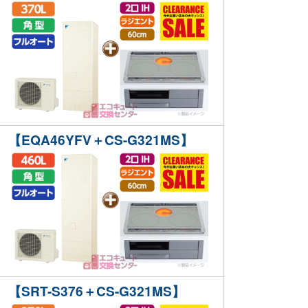
【EQA46YFV＋CS-G321MS】
【SRT-S376＋CS-G321MS】