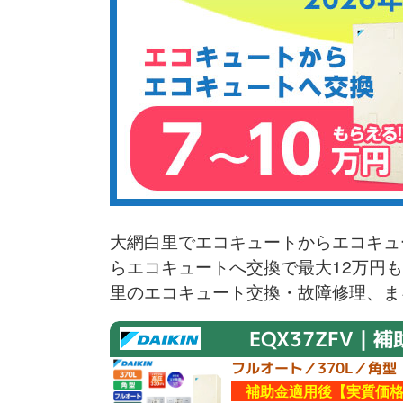
大網白里でエコキュートからエコキュ
らエコキュートへ交換で最大12万円
里のエコキュート交換・故障修理、ま
EQX37ZFV｜補
フルオート／370L／角型
補助金適用後【実質価格