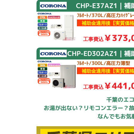
CHP-E37AZ1｜
ﾌﾙｵｰﾄ/370L/高圧力ﾊｲｸﾞﾚｰ
補助金適用後【実質価格
￥373,
工事費込
CHP-ED302AZ1｜
ﾌﾙｵｰﾄ/300L/高圧力薄型
補助金適用後【実質価格
￥441,
工事費込
千葉のエ
お湯が出ない？リモコンエラー？
なんでもお気