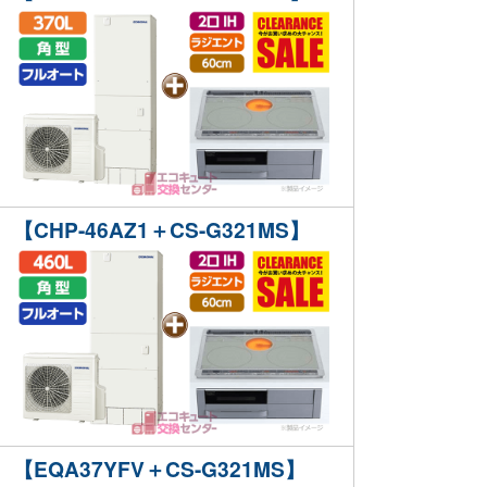
【CHP-46AZ1＋CS-G321MS】
【EQA37YFV＋CS-G321MS】