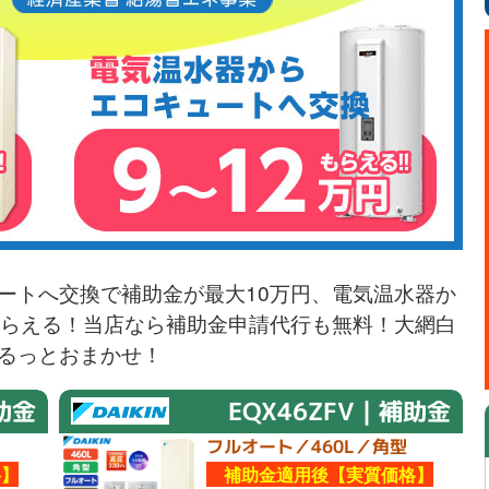
ートへ交換で補助金が最大10万円、電気温水器か
もらえる！当店なら補助金申請代行も無料！大網白
るっとおまかせ！
助金
EQX46ZFV｜補助金
フルオート／460L／角型
】
補助金適用後【実質価格】