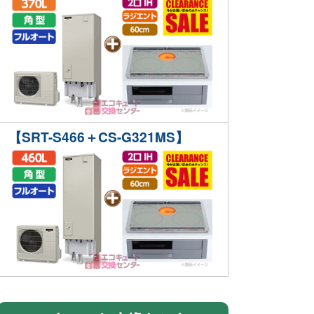
【SRT-S466＋CS-G321MS】